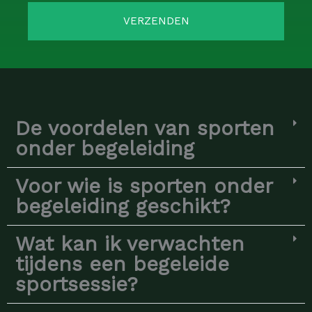
r
l
t
VERZENDEN
e
.
c
.
t
.
i
e
v
De voordelen van sporten
a
onder begeleiding
k
j
Voor wie is sporten onder
e
s
begeleiding geschikt?
)
Wat kan ik verwachten
tijdens een begeleide
sportsessie?