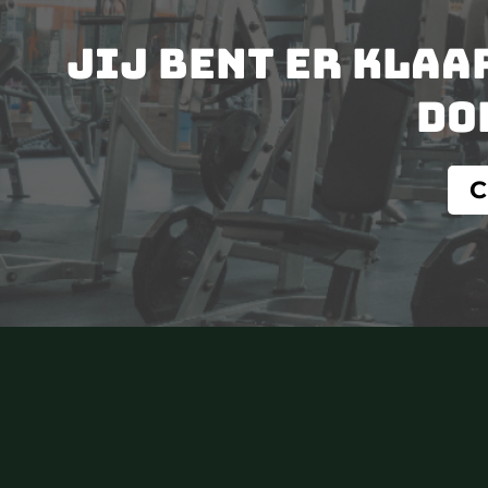
Jij bent er klaa
do
C