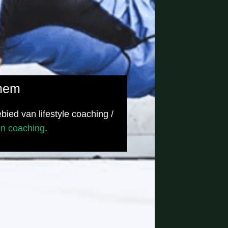
nhem
ied van lifestyle coaching /
n coaching
.